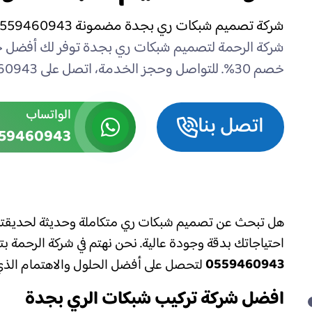
شركة تصميم شبكات ري بجدة مضمونة 0559460943 بخصم 30%
شركة الرحمة لتصميم شبكات ري بجدة توفر لك أفضل حل
خصم 30%. للتواصل وحجز الخدمة، اتصل على 0559460943 وتمتع بري ذكي وموفر للمياه.
الواتساب
اتصل بنا
59460943
هل تبحث عن تصميم شبكات ري متكاملة وحديثة لحديقتك
احتياجاتك بدقة وجودة عالية. نحن نهتم في شركة الرحمة 
0559460943
لتحصل على أفضل الحلول والاهتمام الذي
افضل شركة تركيب شبكات الري بجدة