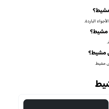
مشيط؟
أجواء الباردة.
س مشيط؟
.
 مشيط؟
س مشيط.
يط