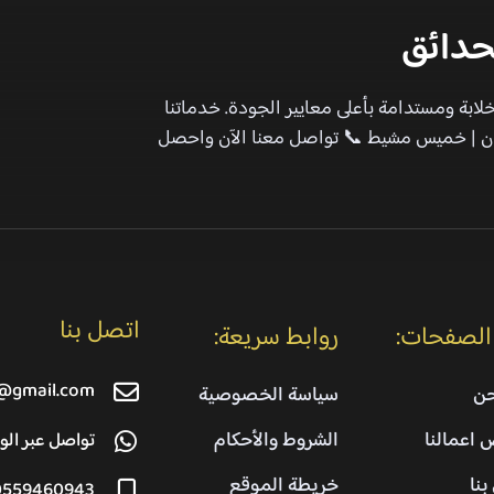
حدائق
بة ومستدامة بأعلى معايير الجودة. خدماتنا
جازان | خميس مشيط 📞 تواصل معنا الآن واحصل
اتصل بنا
الصفحات:
روابط سريعة:
@gmail.com
حن
سياسة الخصوصية
اعمالنا
الشروط والأحكام
تواصل عبر الو
بنا
خريطة الموقع
0559460943