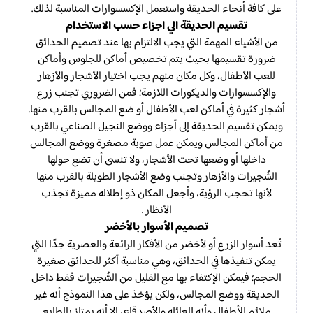
على كافة أنحاء الحديقة واستعمل الإكسسوارات المناسبة لذلك.
تقسيم الحديقة الي اجزاء حسب الاستخدام
من الأشياء المهمة التي يجب الالتزام بها عند تصميم الحدائق
ضرورة تقسيمها بحيث يتم تخصيص أماكن للجلوس وأماكن
للعب الأطفال، وكل مكان منهم يجب اختيار الأشجار والأزهار
والإكسسوارات والديكورات اللازمة؛ فمن الضروري تجنب زرع
أشجار كثيرة في أماكن لعب الأطفال أو ضع المجالس بالقرب منها.
ويمكن تقسيم الحديقة إلى أجزاء ووضع النجيل الصناعي بالقرب
من أماكن المجالس ويمكن عمل صوبة مصغرة ووضع المجالس
داخلها أو وضعها تحت الأشجار، ولا تنسى أن تضع حولها
الشُجيرات والأزهار وتجنب وضع الأشجار الطويلة بالقرب منها
لأنها تحجب الرؤية، وأجعل المكان ذو إطلاله مميزة تجذب
الأنظار .
تصميم الأسوار بالأخضر
تُعد أسوار الزرع أو لأخضر من الأفكار الرائعة والعصرية جدًا التي
يمكن تنفيذها في الحدائق، وهي مناسبة أكثر للحدائق صغيرة
الحجم؛ فيمكن الإكتفاء بها مع القليل من الشُجيرات فقط داخل
الحديقة ووضع المجالس، ولكن يؤخذ على هذا النموذج أنه غير
ملائم للأطفال وأنه للعائله والأصدقاء، إلا أنه يمتاز بالطابع