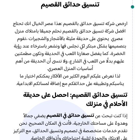
تنسيق حدائق القصيم
ارخص شركه تنسيق حدائق بالقصيم :هذا عصر الخيال انك تحتاج
افضل شركة تنسيق حدائق بالقصيم نحلم جميعًا بامتلاك منزل
عصري يحتوي على حديقة مليئة بالأشجار والشجيرات ،نقوم
بتصميمها بشكل مبتكر لكي نجلس فها ونشعر باسترخاء عند رؤية
الخضرة، كما يفضل صغارنا اللعب في الحديقة ونكون مطمئنين
عليهم بدلًا من اللعب في الشارع، ولا ننسى أن الحديقة من أهم
أساسيات المنزل العصري.
لذا نعرض عليكم اليوم الكثير من الأفكار يمكنكم اختيار ما
يناسبكم وتطبيقه على حدائقكم مع إضافة لمساتكم الابداعية.
تنسيق حدائق القصيم: احصل على حديقة
الأحلام في منزلك
تنسيق حدائق في القصيم
إذا كنت تبحث عن
يضفي جمالاً
وهدوءً على مساحتك الخارجية، فأنت في المكان الصحيح. نحن
نقدم خدمات متخصصة في تصميم وتنسيق الحدائق، مع التركيز
على الابتكار والجودة لتلبية احتياجاتك وأذواقك الخاصة.