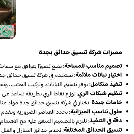
مميزات شركة تنسيق حدائق بجدة
تصميم مناسب للمساحة
: نضع تصورًا يتوافق مع مساحة
اختيار نباتات ملائمة
: نستخدم في شركة تنسيق حدائق جدة
تنفيذ متكامل
: نوفر تنسيق النباتات، وتركيب العشب، وتج
تنظيم شبكات الري
: نوزع نقاط الري بطريقة تساعد على 
خامات جيدة
: نختار في شركة تنسيق حدائق جدة مواد منا
حلول تناسب الميزانية
: نحدد العناصر الضرورية ونقدم 
دقة في التنفيذ
: نلتزم بالتصميم المتفق عليه مع الاهتمام
تنسيق الحدائق المختلفة
: نخدم حدائق المنازل والفلل