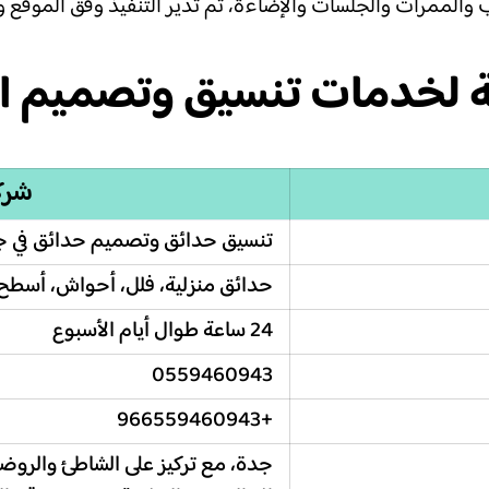
الممرات والجلسات والإضاءة، ثم تدير التنفيذ وفق الموقع وال
مة لخدمات تنسيق وتصميم ا
شرك
تنسيق حدائق وتصميم حدائق في 
حدائق منزلية، فلل، أحواش، أسطح
24 ساعة طوال أيام الأسبوع
0559460943
+966559460943
جدة، مع تركيز على الشاطئ والروضة 