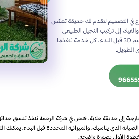
 الممتدة لأكثر من 30 عاماً والإبداع في التصميم لتقدم لك حديقة تعكس
يلا، إلى تركيب النجيل الطبيعي
والصناعي والشلالات والنوافير مع معاينة مجانية وتصميم 3D قبل البدء، كل خدمة ننفذها
 الطويل.
جية إلى حديقة خلابة، فنحن في شركة الرحمة ننفذ تنسيق حدائ
صيانة الذي يناسبك، والميزانية المحددة قبل البدء. يمكنك ال
طوة الأولى بصورة واضحة.