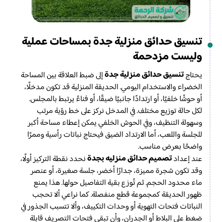
تنسيق حدائق منزلية جدة بمساحات عملية
وليست مزدحمة
تنسيق حدائق منزلية جدة
يحتاج
إلى ضبط العلاقة بين المساحة
الخضراء والاستخدام اليومي. الحديقة المنزلية قد تكون مدخلًا،
أو حوشًا خلفيًا، أو ارتدادًا جانبيًا ضيقًا، أو فناءً يرتبط بالمجلس.
لكل حالة توزيع مختلف. في المدخل نركز على خط رؤية مرتب
وسهولة التنظيف، وفي الحوش الخلفي يمكن إعطاء مساحة أكبر
للجلسة واللعب، أما الارتداد الضيق فيحتاج نباتات رأسية وممرًا
واضحًا بعرض مناسب.
تصميم حدائق منزليه بجدة
عند إعداد
نحدد نقطة التركيز أولًا،
وقد تكون شجرة مميزة، جدارًا أخضر، جلسة صغيرة، أو عنصر
ماء محدود الحجم. ثم تُوزع بقية التفاصيل حولها. هذا يمنع
ظهور الحديقة كمجموعة قطع منفصلة. كما نراعي ألا تحجب
النباتات فتحات التهوية أو وحدات التكييف، وألا تتسبب الجذور في
ضغط على البلاط أو الجدران، وأن تبقى فتحات التصريف قابلة