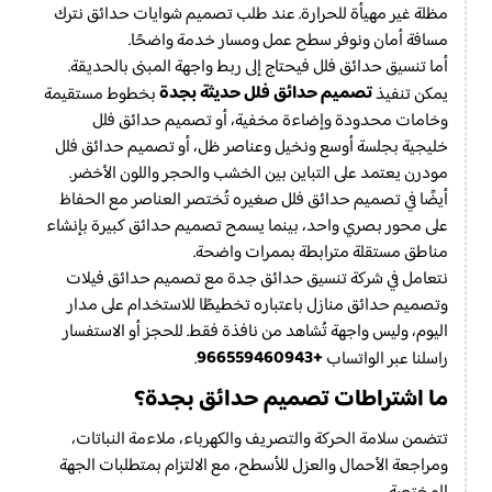
مظلة غير مهيأة للحرارة. عند طلب تصميم شوايات حدائق نترك
مسافة أمان ونوفر سطح عمل ومسار خدمة واضحًا.
أما تنسيق حدائق فلل فيحتاج إلى ربط واجهة المبنى بالحديقة.
تصميم حدائق فلل حديثة بجدة
يمكن تنفيذ
بخطوط مستقيمة
وخامات محدودة وإضاءة مخفية، أو تصميم حدائق فلل
خليجية بجلسة أوسع ونخيل وعناصر ظل، أو تصميم حدائق فلل
مودرن يعتمد على التباين بين الخشب والحجر واللون الأخضر.
أيضًا في تصميم حدائق فلل صغيره تُختصر العناصر مع الحفاظ
على محور بصري واحد، بينما يسمح تصميم حدائق كبيرة بإنشاء
مناطق مستقلة مترابطة بممرات واضحة.
نتعامل في شركة تنسيق حدائق جدة مع تصميم حدائق فيلات
وتصميم حدائق منازل باعتباره تخطيطًا للاستخدام على مدار
اليوم، وليس واجهة تُشاهد من نافذة فقط. للحجز أو الاستفسار
+966559460943
راسلنا عبر الواتساب
.
ما اشتراطات تصميم حدائق بجدة؟
تتضمن سلامة الحركة والتصريف والكهرباء، ملاءمة النباتات،
ومراجعة الأحمال والعزل للأسطح، مع الالتزام بمتطلبات الجهة