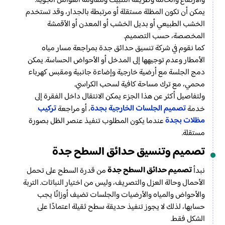
والارتفاع والخامة وطريقة التثبيت ومقاومة العوامل الجوية.
يمكن أن تكون المظلة مستقلة أو مرتبطة بالجدار، وقد تستخدم
الخشب الطبيعي أو بديل الخشب أو المعدن أو الأقمشة
المخصصة، حسب التصميم.
كما نقوم في شركة تنسيق حدائق جدة بمراجعة مسار مياه
الأمطار وعدم توجيهها إلى المدخل أو الأحواض الحساسة. يمكن
دمج الجلسة مع أرضية خارجية وإضاءة جانبية ومقبس كهرباء
محمي، مع ترك مساحة كافية لسحب الكراسي.
ولتفاصيل أكثر عن هذا الجزء يمكن الانتقال داخل الفقرة إلى
تصميم الجلسات الخارجية بجدة
تركيب
خدمة
، أو مراجعة
مظلات بجدة
عندما يكون المطلوب تنفيذ عنصر الظل بصورة
مستقلة.
تصميم وتنسيق حدائق السطح جدة
تصميم حدائق السطح جدة
نبدأ
من قدرة السطح على تحمل
الأحمال وحالة العزل والتصريف، وليس من اختيار النباتات. التربة
والأحواض والمياه والأرضيات والجلسات تضيف أوزانًا يجب
حسابها، لذلك لا يجوز تنفيذ حديقة سطح ثقيلة اعتمادًا على
الشكل فقط.