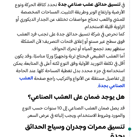
تنسيق حدائق عشب صناعي جدة
في
نحدد كثافة الحركة ونوع
الأرضية وارتفاع الوبر وطريقة التثبيت. المساحات المخصصة
للمشي واللعب تحتاج مواصفات تختلف عن الجدار الديكوري أو
الزاوية قليلة الاستخدام.
كما نحرص في شركة تنسيق حدائق جدة على تجنب فرد العشب
فوق سطح غير مستوٍ أو إغلاق فتحات التصريف؛ لأن المشكلة
ستظهر بعد تجمع المياه أو تحرك الحواف.
أما العشب الطبيعي فيحتاج تربة وتجهيزًا وريًا مناسبًا، وقد يكون
أقل في تكلفة التوريد الأولية وفق النوع لكنه أعلى في المتابعة. يمكن
استخدامه في جزء محدد بدل تغطية المساحة كلها. عند الحاجة
العشب
إلى تفاصيل مستقلة عن الأنواع والتركيب راجع صفحة
الصناعي بجدة
.
هل يوجد ضمان على العشب الصناعي؟
قد يصل ضمان العشب الصناعي إلى 10 سنوات حسب النوع
والمورد وشروط الاستخدام، ويجب إثباته في عرض السعر.
تنسيق ممرات وجدران وسياج الحدائق
بجدة