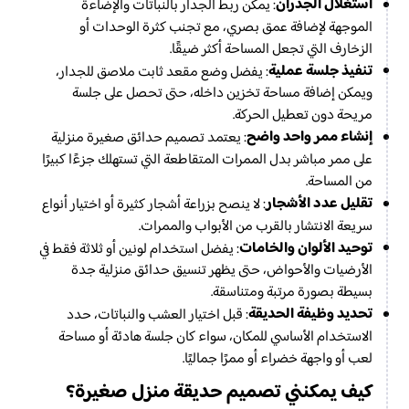
استغلال الجدران
: يمكن ربط الجدار بالنباتات والإضاءة
الموجهة لإضافة عمق بصري، مع تجنب كثرة الوحدات أو
الزخارف التي تجعل المساحة أكثر ضيقًا.
تنفيذ جلسة عملية
: يفضل وضع مقعد ثابت ملاصق للجدار،
ويمكن إضافة مساحة تخزين داخله، حتى تحصل على جلسة
مريحة دون تعطيل الحركة.
إنشاء ممر واحد واضح
: يعتمد تصميم حدائق صغيرة منزلية
على ممر مباشر بدل الممرات المتقاطعة التي تستهلك جزءًا كبيرًا
من المساحة.
تقليل عدد الأشجار
: لا ينصح بزراعة أشجار كثيرة أو اختيار أنواع
سريعة الانتشار بالقرب من الأبواب والممرات.
توحيد الألوان والخامات
: يفضل استخدام لونين أو ثلاثة فقط في
الأرضيات والأحواض، حتى يظهر تنسيق حدائق منزلية جدة
بسيطة بصورة مرتبة ومتناسقة.
تحديد وظيفة الحديقة
: قبل اختيار العشب والنباتات، حدد
الاستخدام الأساسي للمكان، سواء كان جلسة هادئة أو مساحة
لعب أو واجهة خضراء أو ممرًا جماليًا.
كيف يمكنني تصميم حديقة منزل صغيرة؟