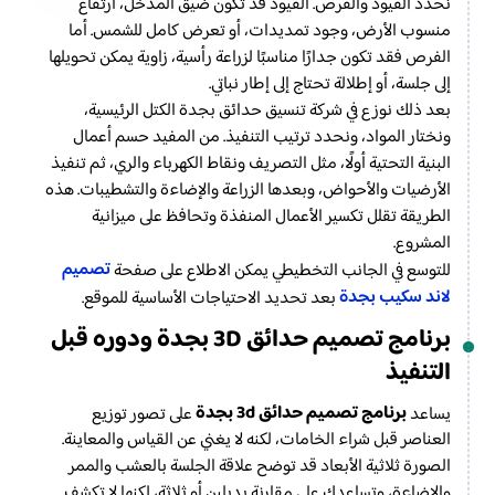
نحدد القيود والفرص. القيود قد تكون ضيق المدخل، ارتفاع
منسوب الأرض، وجود تمديدات، أو تعرض كامل للشمس. أما
الفرص فقد تكون جدارًا مناسبًا لزراعة رأسية، زاوية يمكن تحويلها
إلى جلسة، أو إطلالة تحتاج إلى إطار نباتي.
بعد ذلك نوزع في شركة تنسيق حدائق بجدة الكتل الرئيسية،
ونختار المواد، ونحدد ترتيب التنفيذ. من المفيد حسم أعمال
البنية التحتية أولًا، مثل التصريف ونقاط الكهرباء والري، ثم تنفيذ
الأرضيات والأحواض، وبعدها الزراعة والإضاءة والتشطيبات. هذه
الطريقة تقلل تكسير الأعمال المنفذة وتحافظ على ميزانية
المشروع.
تصميم
للتوسع في الجانب التخطيطي يمكن الاطلاع على صفحة
لاند سكيب بجدة
بعد تحديد الاحتياجات الأساسية للموقع.
برنامج تصميم حدائق 3D بجدة ودوره قبل
التنفيذ
برنامج تصميم حدائق 3d بجدة
يساعد
على تصور توزيع
العناصر قبل شراء الخامات، لكنه لا يغني عن القياس والمعاينة.
الصورة ثلاثية الأبعاد قد توضح علاقة الجلسة بالعشب والممر
والإضاءة، وتساعدك على مقارنة بديلين أو ثلاثة، لكنها لا تكشف