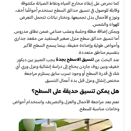
كما نحرص على إبقاء مخارج المياه ونقاط الصيانة مكشوفة
وقابلة للوصول. في تنسيق حدائق السطح نستخدم أحواضًا أخف،
ونوزع الأحمال بدل تجميعها، ونختار نباتات تتحمل التعرض
للهواء والشمس.
ويمكن إضافة مظلة وجلسة وعشب صناعي ضمن نطاق مدروس.
أما تنسيق حدائق سطح منزل صغير فيستفيد من مقعد جداري
وأحواض طولية وإضاءة خفيفة، بينما يسمح السطح الأكبر
بتقسيم مناطق متعددة.
تنسيق الاسطح بجدة
عند البحث عن
يجب التمييز بين ديكور
خفيف وبين روف جاردن يحتاج إلى دراسة إنشائية وعزل وري. أي
شك في قدرة السطح أو وجود تسرب سابق يستلزم مراجعة
مختص إنشائي وعزل قبل بدء أعمال التنسيق.
هل يمكن تنسيق حديقة على السطح؟
نعم بعد مراجعة الأحمال والعزل والتصريف، واستخدام أحواض
وخامات مناسبة للسطح.