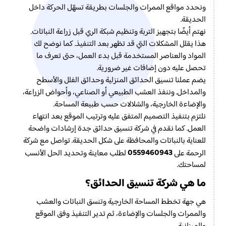
ونحدد مواقع الممرات والجلسات بطريقة تسهّل الحركة داخل
الحديقة.
نهتم أيضًا بتجهيز التربة وتنظيم شبكة الري قبل زراعة النباتات.
هذا يقلل المشكلات التي قد تظهر بعد التنفيذ. كما نوضح لك
المواد والعناصر المستخدمة قبل بدء العمل، حتى تعرف ما
تحصل عليه دون إضافات غير ضرورية.
يضم عملنا تنسيق الحدائق المنزلية وحدائق الفلل والأسطح
والمداخل. وننفذ العشب الطبيعي أو الصناعي، وأحواض الزراعة،
والإضاءة الخارجية، والشلالات حسب طبيعة المساحة.
نلتزم بتنفيذ التصميم المتفق عليه وترتيب الموقع بعد انتهاء
العمل. كما نقدم في شركة تنسيق حدائق جدة إرشادات واضحة
للعناية بالنباتات والمحافظة على شكل الحديقة. تواصل مع شركة
0559460943
الرحمة على
لطلب معاينة وتحديد الحل الأنسب
لمساحتك.
ما هي شركة تنسيق الحدائق؟
هي جهة تخطط المساحة الخارجية وتنسق النباتات والعشب
والممرات والجلسات والإضاءة، ثم تدير التنفيذ وفق الموقع