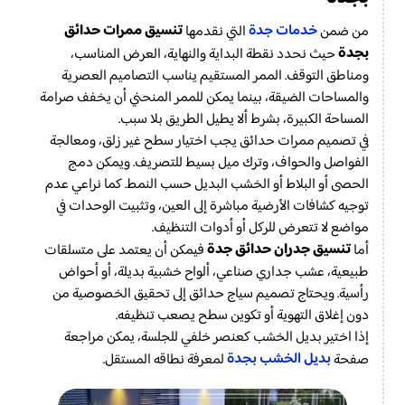
خدمات جدة
تنسيق ممرات حدائق
من ضمن
التي نقدمها
بجدة
حيث نحدد نقطة البداية والنهاية، العرض المناسب،
ومناطق التوقف. الممر المستقيم يناسب التصاميم العصرية
والمساحات الضيقة، بينما يمكن للممر المنحني أن يخفف صرامة
المساحة الكبيرة، بشرط ألا يطيل الطريق بلا سبب.
في تصميم ممرات حدائق يجب اختيار سطح غير زلق، ومعالجة
الفواصل والحواف، وترك ميل بسيط للتصريف. ويمكن دمج
الحصى أو البلاط أو الخشب البديل حسب النمط. كما نراعي عدم
توجيه كشافات الأرضية مباشرة إلى العين، وتثبيت الوحدات في
مواضع لا تتعرض للركل أو أدوات التنظيف.
تنسيق جدران حدائق جدة
أما
فيمكن أن يعتمد على متسلقات
طبيعية، عشب جداري صناعي، ألواح خشبية بديلة، أو أحواض
رأسية. ويحتاج تصميم سياج حدائق إلى تحقيق الخصوصية من
دون إغلاق التهوية أو تكوين سطح يصعب تنظيفه.
إذا اختير بديل الخشب كعنصر خلفي للجلسة، يمكن مراجعة
بديل الخشب بجدة
صفحة
لمعرفة نطاقه المستقل.