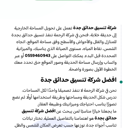
شركة تنسيق حدائق جدة
تعمل على تحويل المساحة الخارجية
إلى حديقة خلابة، فنحن في شركة الرحمة ننفذ تنسيق حدائق بجدة
للمنازل والفلل والأحواش والأسطح وفق مساحة الموقع، اتجاه
الشمس، نقاط المياه، مستوى الصيانة الذي يناسبك، والميزانية
0559460943
المحددة قبل البدء. يمكنك التواصل على
أو عبر
واتساب وإرسال مساحة الحديقة وصور الموقع حتى نحدد معك
الخطوة الأولى بصورة واضحة.
افضل شركة تنسيق حدائق جدة
نحن في شركة الرحمة لا ننفذ تصميمًا واحدًا لكل المساحات.
ندرس شكل الحديقة ومساحتها وطريقة استخدامها أولًا. ثم نضع
تصورًا يناسب احتياجك وميزانيتك وطبيعة العقار.
افضل شركة تنسيق
ما يجعلنا خيارًا مناسبًا لمن يبحث عن
حدائق بجدة
هو اهتمامنا بالتفاصيل العملية. نختار نباتات
تناسب أجواء جدة. نوزعها حسب تعرض المكان للشمس والظل.