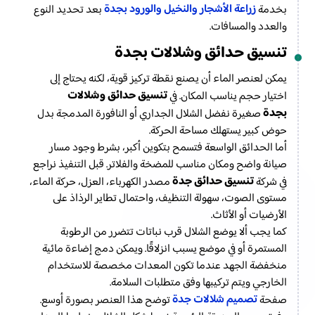
زراعة الأشجار والنخيل والورود بجدة
بخدمة
بعد تحديد النوع
والعدد والمسافات.
تنسيق حدائق وشلالات بجدة
يمكن لعنصر الماء أن يصنع نقطة تركيز قوية، لكنه يحتاج إلى
تنسيق حدائق وشلالات
اختيار حجم يناسب المكان. في
بجدة
صغيرة نفضل الشلال الجداري أو النافورة المدمجة بدل
حوض كبير يستهلك مساحة الحركة.
أما الحدائق الواسعة فتسمح بتكوين أكبر، بشرط وجود مسار
صيانة واضح ومكان مناسب للمضخة والفلاتر. قبل التنفيذ نراجع
تنسيق حدائق جدة
في شركة
مصدر الكهرباء، العزل، حركة الماء،
مستوى الصوت، سهولة التنظيف، واحتمال تطاير الرذاذ على
الأرضيات أو الأثاث.
كما يجب ألا يوضع الشلال قرب نباتات تتضرر من الرطوبة
المستمرة أو في موضع يسبب انزلاقًا. ويمكن دمج إضاءة مائية
منخفضة الجهد عندما تكون المعدات مخصصة للاستخدام
الخارجي ويتم تركيبها وفق متطلبات السلامة.
تصميم شلالات جدة
صفحة
توضح هذا العنصر بصورة أوسع.