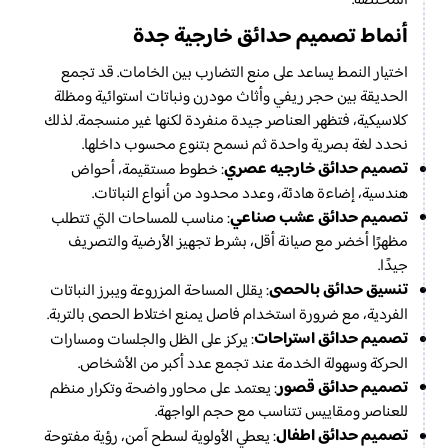
المختصة.
أنماط تصميم حدائق خارجية جدة
اختيار النمط يساعد على منع التضارب بين الخامات. قد تجمع
الحديقة بين حجر ريفي وأثاث مودرن ونباتات استوائية ومظلة
كلاسيكية، فتظهر العناصر جيدة منفردة لكنها غير منسجمة. لذلك
نحدد لغة بصرية واحدة ثم نسمح بتنوع محسوب داخلها.
تصميم حدائق خارجيه عصري
: خطوط مستقيمة، أحواض
هندسية، إضاءة هادئة، وعدد محدود من أنواع النباتات.
تصميم حدائق عشب صناعي
: مناسب للمساحات التي تتطلب
مظهرًا أخضر مع صيانة أقل، بشرط تجهيز الأرضية والتصريف
جيدًا.
تنسيق حدائق بالحصى
: يقلل المساحة المزروعة ويبرز النباتات
الفردية، مع ضرورة استخدام فاصل يمنع اختلاط الحصى بالتربة.
تصميم حدائق استراحات
: يركز على الظل والجلسات ومسارات
الحركة وسهولة الخدمة عند تجمع عدد أكبر من الأشخاص.
تصميم حدائق قصور
: يعتمد على محاور واضحة وتكرار منظم
للعناصر ومقاييس تتناسب مع حجم الواجهة.
تصميم حدائق اطفال
: يعطي الأولوية لسطح آمن، رؤية مفتوحة