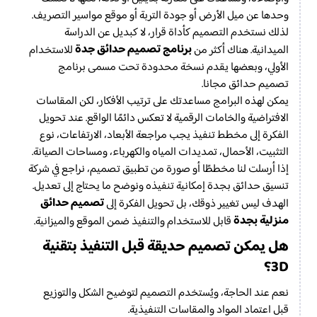
وحدها عن ميل الأرض أو جودة التربة أو موقع مواسير التصريف.
لذلك نستخدم التصميم كأداة قرار، لا كبديل عن الدراسة
برنامج تصميم حدائق جدة
الميدانية. هناك أكثر من
للاستخدام
الأولي، وبعضها يقدم نسخة محدودة تحت مسمى برنامج
تصميم حدائق مجانا.
يمكن لهذه البرامج مساعدتك على ترتيب الأفكار، لكن المقاسات
الافتراضية والخامات الرقمية لا تعكس دائمًا الواقع. عند تحويل
الفكرة إلى مخطط تنفيذ يجب مراجعة الأبعاد، الارتفاعات، نوع
التثبيت، الأحمال، تمديدات المياه والكهرباء، ومساحات الصيانة.
إذا أرسلت لنا مخططًا أو صورة من تطبيق تصميم، نراجع في شركة
تنسيق حدائق بجدة إمكانية تنفيذه ونوضح ما يحتاج إلى تعديل.
تصميم حدائق
الهدف ليس تغيير ذوقك، بل تحويل الفكرة إلى
منزلية بجدة
قابل للاستخدام والتنفيذ ضمن الموقع والميزانية.
هل يمكن تصميم حديقة قبل التنفيذ بتقنية
3D؟
نعم عند الحاجة، ويُستخدم التصميم لتوضيح الشكل والتوزيع
قبل اعتماد المواد والمقاسات التنفيذية.