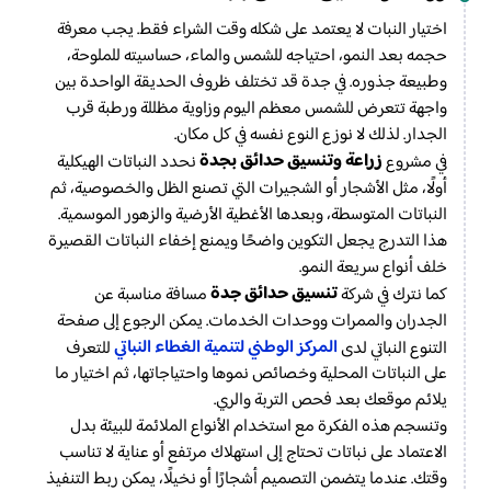
اختيار النبات لا يعتمد على شكله وقت الشراء فقط. يجب معرفة
حجمه بعد النمو، احتياجه للشمس والماء، حساسيته للملوحة،
وطبيعة جذوره. في جدة قد تختلف ظروف الحديقة الواحدة بين
واجهة تتعرض للشمس معظم اليوم وزاوية مظللة ورطبة قرب
الجدار. لذلك لا نوزع النوع نفسه في كل مكان.
زراعة وتنسيق حدائق بجدة
في مشروع
نحدد النباتات الهيكلية
أولًا، مثل الأشجار أو الشجيرات التي تصنع الظل والخصوصية، ثم
النباتات المتوسطة، وبعدها الأغطية الأرضية والزهور الموسمية.
هذا التدرج يجعل التكوين واضحًا ويمنع إخفاء النباتات القصيرة
خلف أنواع سريعة النمو.
تنسيق حدائق جدة
كما نترك في شركة
مسافة مناسبة عن
الجدران والممرات ووحدات الخدمات. يمكن الرجوع إلى صفحة
المركز الوطني لتنمية الغطاء النباتي
التنوع النباتي لدى
للتعرف
على النباتات المحلية وخصائص نموها واحتياجاتها، ثم اختيار ما
يلائم موقعك بعد فحص التربة والري.
وتنسجم هذه الفكرة مع استخدام الأنواع الملائمة للبيئة بدل
الاعتماد على نباتات تحتاج إلى استهلاك مرتفع أو عناية لا تناسب
وقتك. عندما يتضمن التصميم أشجارًا أو نخيلًا، يمكن ربط التنفيذ