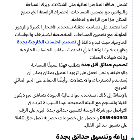
تشمل إضافة العناصر المائية مثل الشلالات، وبرك السباحة،
والنوافير، مع تضمين المساحات الخضراء الواسعة التي تمنح
المكان جوًا من الراحة والفخامة.
كما نعتمد على تصاميم متقنة تستخدم الأشجار الكبيرة والزهور
الملونة، مع تضمين المساحات المخصصة للاسترخاء والجلسات
تصميم الجلسات الخارجية بجدة
الخارجية. حيث نبدع دائمًا في
وظهرت خبرتنا وكفائتنا في تقديم تنسيقات الجلسات الخارجية
ونالت شهادة العملاء.
تصميم حدائق فلل جدة
يتطلب فهمًا عميقًا للمساحة
والوظيفة، ونحن نعمل على تزويد العميل بمكان يمكن أن
يُستخدم للاسترخاء، والاحتفالات، وأيضًا للحفاظ على الجو العائلي
المريح.
بالإضافة إلى ذلك، نستخدم مواد عالية الجودة تتماشى مع ديكور
الفيلا وتنسجم مع البيئة المحيطة. لهذا السبب لا تتردد في
التواصل مع شركة الرحمة لتنسيق حدائق جدة اليوم على الرقم
0559460943
واحصل على خصومات حصرية تصل حتى 40%
على تنسيق حدائق الفلل.
زراعة وتنسيق حدائق بجدة