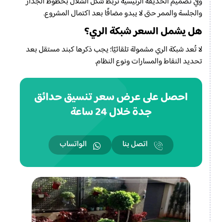
وفي تصميم الحديقة الرئيسية نربط شكل الشلال بخطوط الجدار
والجلسة والممر حتى لا يبدو مضافًا بعد اكتمال المشروع.
هل يشمل السعر شبكة الري؟
لا تُعد شبكة الري مشمولة تلقائيًا؛ يجب ذكرها كبند مستقل بعد
تحديد النقاط والمسارات ونوع النظام.
احصل على عرض سعر تنسيق حدائق
جدة خلال 24 ساعة
اتصل بنا
الواتساب