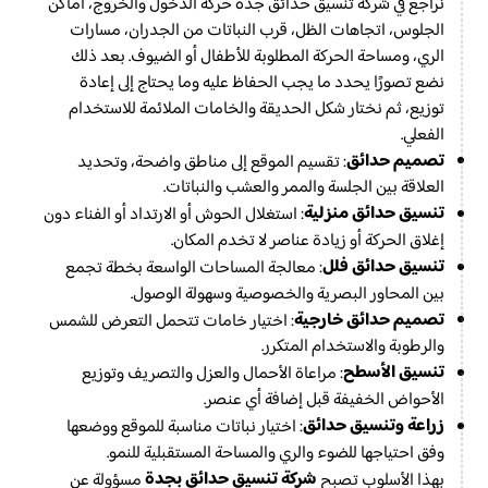
نراجع في شركة تنسيق حدائق جدة حركة الدخول والخروج، أماكن
الجلوس، اتجاهات الظل، قرب النباتات من الجدران، مسارات
الري، ومساحة الحركة المطلوبة للأطفال أو الضيوف. بعد ذلك
نضع تصورًا يحدد ما يجب الحفاظ عليه وما يحتاج إلى إعادة
توزيع، ثم نختار شكل الحديقة والخامات الملائمة للاستخدام
الفعلي.
تصميم حدائق
: تقسيم الموقع إلى مناطق واضحة، وتحديد
العلاقة بين الجلسة والممر والعشب والنباتات.
تنسيق حدائق منزلية
: استغلال الحوش أو الارتداد أو الفناء دون
إغلاق الحركة أو زيادة عناصر لا تخدم المكان.
تنسيق حدائق فلل
: معالجة المساحات الواسعة بخطة تجمع
بين المحاور البصرية والخصوصية وسهولة الوصول.
تصميم حدائق خارجية
: اختيار خامات تتحمل التعرض للشمس
والرطوبة والاستخدام المتكرر.
تنسيق الأسطح
: مراعاة الأحمال والعزل والتصريف وتوزيع
الأحواض الخفيفة قبل إضافة أي عنصر.
زراعة وتنسيق حدائق
: اختيار نباتات مناسبة للموقع ووضعها
وفق احتياجها للضوء والري والمساحة المستقبلية للنمو.
شركة تنسيق حدائق بجدة
بهذا الأسلوب تصبح
مسؤولة عن