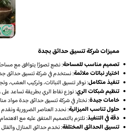
مميزات شركة تنسيق حدائق بجدة
تصميم مناسب للمساحة
: نضع تصورًا يتوافق مع مساحة
اختيار نباتات ملائمة
: نستخدم في شركة تنسيق حدائق جدة
تنفيذ متكامل
: نوفر تنسيق النباتات، وتركيب العشب، وتج
تنظيم شبكات الري
: نوزع نقاط الري بطريقة تساعد على 
خامات جيدة
: نختار في شركة تنسيق حدائق جدة مواد منا
حلول تناسب الميزانية
: نحدد العناصر الضرورية ونقدم 
دقة في التنفيذ
: نلتزم بالتصميم المتفق عليه مع الاهتمام
تنسيق الحدائق المختلفة
: نخدم حدائق المنازل والفلل