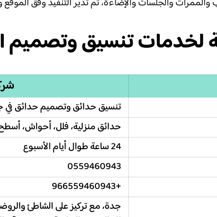
الممرات والجلسات والإضاءة، ثم تدير التنفيذ وفق الموقع وال
مة لخدمات تنسيق وتصميم ا
شرك
تنسيق حدائق وتصميم حدائق في 
حدائق منزلية، فلل، أحواش، أسطح
24 ساعة طوال أيام الأسبوع
0559460943
+966559460943
جدة، مع تركيز على الشاطئ والروضة 