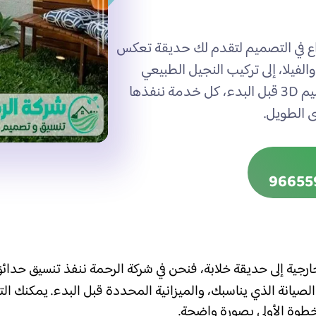
 الممتدة لأكثر من 30 عاماً والإبداع في التصميم لتقدم لك حديقة تعكس
يلا، إلى تركيب النجيل الطبيعي
والصناعي والشلالات والنوافير مع معاينة مجانية وتصميم 3D قبل البدء، كل خدمة ننفذها
 الطويل.
جية إلى حديقة خلابة، فنحن في شركة الرحمة ننفذ تنسيق حدائ
صيانة الذي يناسبك، والميزانية المحددة قبل البدء. يمكنك ال
طوة الأولى بصورة واضحة.