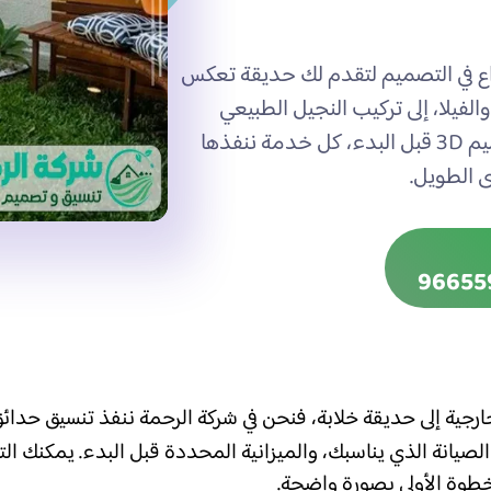
 الممتدة لأكثر من 30 عاماً والإبداع في التصميم لتقدم لك حديقة تعكس
يلا، إلى تركيب النجيل الطبيعي
والصناعي والشلالات والنوافير مع معاينة مجانية وتصميم 3D قبل البدء، كل خدمة ننفذها
 الطويل.
جية إلى حديقة خلابة، فنحن في شركة الرحمة ننفذ تنسيق حدائ
صيانة الذي يناسبك، والميزانية المحددة قبل البدء. يمكنك ال
طوة الأولى بصورة واضحة.