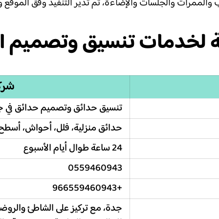
الممرات والجلسات والإضاءة، ثم تدير التنفيذ وفق الموقع وال
مة لخدمات تنسيق وتصميم ا
شرك
تنسيق حدائق وتصميم حدائق في 
حدائق منزلية، فلل، أحواش، أسطح
24 ساعة طوال أيام الأسبوع
0559460943
+966559460943
جدة، مع تركيز على الشاطئ والروضة 