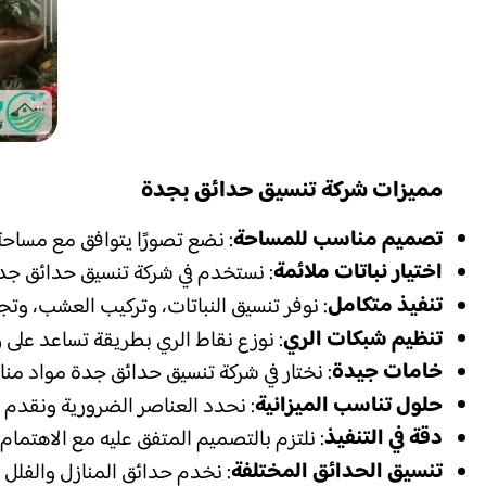
مميزات شركة تنسيق حدائق بجدة
تصميم مناسب للمساحة
: نضع تصورًا يتوافق مع مساحة
اختيار نباتات ملائمة
: نستخدم في شركة تنسيق حدائق جدة
تنفيذ متكامل
: نوفر تنسيق النباتات، وتركيب العشب، وتج
تنظيم شبكات الري
: نوزع نقاط الري بطريقة تساعد على 
خامات جيدة
: نختار في شركة تنسيق حدائق جدة مواد منا
حلول تناسب الميزانية
: نحدد العناصر الضرورية ونقدم 
دقة في التنفيذ
: نلتزم بالتصميم المتفق عليه مع الاهتمام
تنسيق الحدائق المختلفة
: نخدم حدائق المنازل والفلل