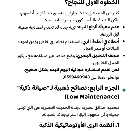
الخطوة الأولى للنجاح؟
كثير من العملاء في جدة يحاولون تنسيق حدائقهم بأنفسهم،
ولكن النتيجة غالباً ما تكون غير مرضية بسبب:
عدم معرفة أنواع التربة:
تربة جدة قد تحتاج لمعالجة معينة
قبل الزراعة.
أخطاء في أنظمة الري:
استخدام نظام ري خاطئ يؤدي لموت
النباتات أو هدر المياه.
ضعف التنسيق البصري:
وضع عناصر غير متناغمة مع ديكور
المنزل الخارجي.
نحن نقدم استشارة مجانية اليوم للبدء بشكل صحيح.
0559460943
تواصلوا معنا على
.
الجزء الرابع: نصائح ذهبية لـ “صيانة ذكية”
(Low Maintenance)
تصميم حدائق عصرية بجدة الحديقة العصرية هي التي تبقى
جميلة بأقل مجهود. إليكِ استراتيجياتنا للصيانة:
1. أنظمة الري الأوتوماتيكية الذكية