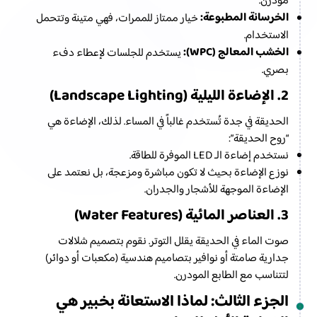
مودرن.
الخرسانة المطبوعة:
خيار ممتاز للممرات، فهي متينة وتتحمل
الاستخدام.
الخشب المعالج (WPC):
يستخدم للجلسات لإعطاء دفء
بصري.
2. الإضاءة الليلية (Landscape Lighting)
الحديقة في جدة تُستخدم غالباً في المساء. لذلك، الإضاءة هي
“روح الحديقة”:
نستخدم إضاءة الـ LED الموفرة للطاقة.
نوزع الإضاءة بحيث لا تكون مباشرة ومزعجة، بل نعتمد على
الإضاءة الموجهة للأشجار والجدران.
3. العناصر المائية (Water Features)
صوت الماء في الحديقة يقلل التوتر. نقوم بتصميم شلالات
جدارية صامتة أو نوافير بتصاميم هندسية (مكعبات أو دوائر)
لتتناسب مع الطابع المودرن.
الجزء الثالث: لماذا الاستعانة بخبير هي