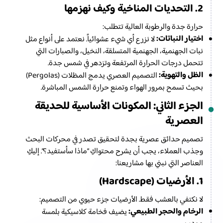
2. التحديات المناخية وكيف نهزمها
حرارة جدة والرطوبة العالية تتطلب:
اختيار النباتات:
لا نزرع أي شيء عشوائياً. نعتمد على أنواع مثل
نبات الجهنمية، الجهنمية المتسلقة، النخيل، والصبارات التي
تتحمل درجات الحرارة المرتفعة وتزدهر في شمس جدة.
الظل والتهوية:
التصميم العصري يدمج المظلات (Pergolas)
بحيث تسمح بمرور الهواء وتمنع حرارة الشمس المباشرة.
الجزء الثاني: المكونات الأساسية للحديقة
العصرية
تصميم حدائق عصرية بجدة لتحقيق تصدر في محركات البحث
وجذب العملاء، يجب أن يشرح محتواكِ “ماذا سأستفيد؟”. إليكِ
العناصر التي نبني بها مشاريعنا:
1. الأرضيات (Hardscape)
لا نكتفي بالعشب فقط. الأرضيات جزء حيوي من التصميم:
الرخام والحجر الطبيعي:
يضيف فخامة كلاسيكية بلمسة