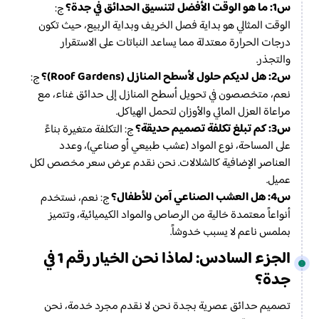
س1: ما هو الوقت الأفضل لتنسيق الحدائق في جدة؟
ج:
الوقت المثالي هو بداية فصل الخريف وبداية الربيع، حيث تكون
درجات الحرارة معتدلة مما يساعد النباتات على الاستقرار
والتجذر.
س2: هل لديكم حلول لأسطح المنازل (Roof Gardens)؟
ج:
نعم، متخصصون في تحويل أسطح المنازل إلى حدائق غناء، مع
مراعاة العزل المائي والأوزان لتحمل الهياكل.
س3: كم تبلغ تكلفة تصميم حديقة؟
ج: التكلفة متغيرة بناءً
على المساحة، نوع المواد (عشب طبيعي أو صناعي)، وعدد
العناصر الإضافية كالشلالات. نحن نقدم عرض سعر مخصص لكل
عميل.
س4: هل العشب الصناعي آمن للأطفال؟
ج: نعم، نستخدم
أنواعاً معتمدة خالية من الرصاص والمواد الكيميائية، وتتميز
بملمس ناعم لا يسبب خدوشاً.
الجزء السادس: لماذا نحن الخيار رقم 1 في
جدة؟
تصميم حدائق عصرية بجدة نحن لا نقدم مجرد خدمة، نحن